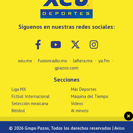
Síguenos en nuestras redes sociales:
xeu.mx
·
fusionradio.mx
·
lafiera.mx
·
ya.fm
·
gpazos.com
Secciones
Liga MX
Más Deportes
Fútbol Internacional
Máquina del Tiempo
Selección mexicana
Videos
Béisbol
Al minuto
© 2026 Grupo Pazos, Todos los derechos reservados |
Aviso