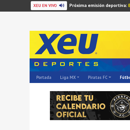
Próxima emisión deportiva:
XEU EN VIVO
Portada
Liga MX
Piratas FC
Fútbo