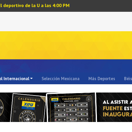
El deportivo de la U a las 4:00 PM
l Internacional
Selección Mexicana
Más Deportes
Béi