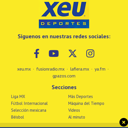
Síguenos en nuestras redes sociales:
xeu.mx
·
fusionradio.mx
·
lafiera.mx
·
ya.fm
·
gpazos.com
Secciones
Liga MX
Más Deportes
Fútbol Internacional
Máquina del Tiempo
Selección mexicana
Videos
Béisbol
Al minuto