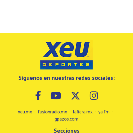
Síguenos en nuestras redes sociales:
xeu.mx
·
fusionradio.mx
·
lafiera.mx
·
ya.fm
·
gpazos.com
Secciones