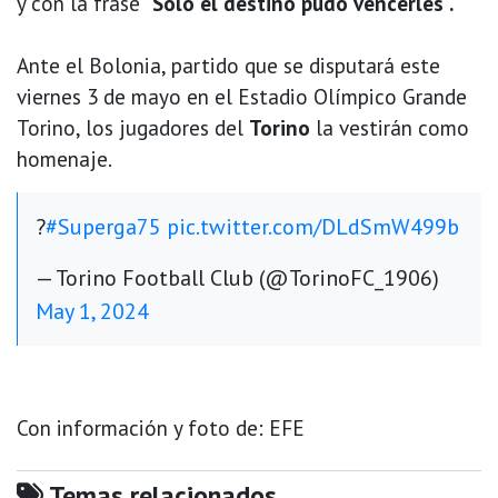
y con la frase
"Solo el destino pudo vencerles".
Ante el Bolonia, partido que se disputará este
viernes 3 de mayo en el Estadio Olímpico Grande
Torino, los jugadores del
Torino
la vestirán como
homenaje.
?
#Superga75
pic.twitter.com/DLdSmW499b
— Torino Football Club (@TorinoFC_1906)
May 1, 2024
Con información y foto de: EFE
Temas relacionados