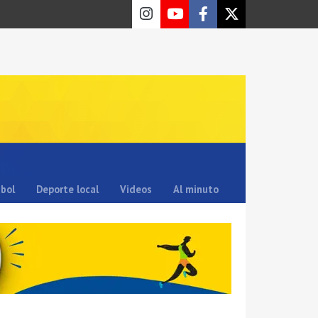
sbol
Deporte local
Videos
Al minuto