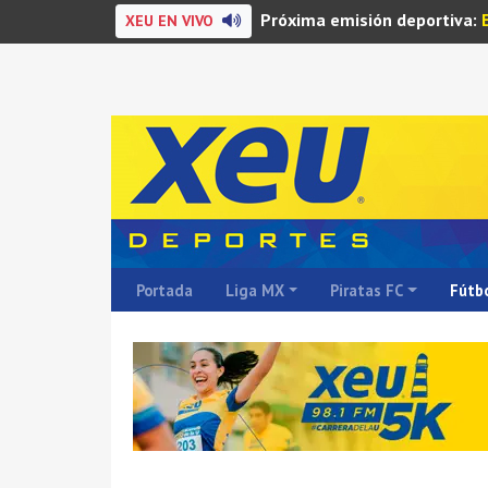
Próxima emisión deportiva:
XEU EN VIVO
Portada
Liga MX
Piratas FC
Fútbo