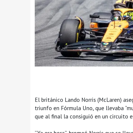
El británico Lando Norris (McLaren) ase
triunfo en Fórmula Uno, que llevaba ”mu
que al final la consiguió en un circuito 
”Ya era hora”, bromeó Norris que se llevó