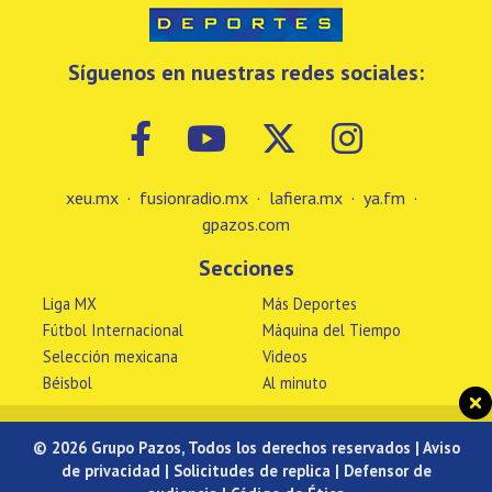
Síguenos en nuestras redes sociales:
xeu.mx
·
fusionradio.mx
·
lafiera.mx
·
ya.fm
·
gpazos.com
Secciones
Liga MX
Más Deportes
Fútbol Internacional
Máquina del Tiempo
Selección mexicana
Videos
Béisbol
Al minuto
© 2026 Grupo Pazos, Todos los derechos reservados |
Aviso
de privacidad
|
Solicitudes de replica
|
Defensor de