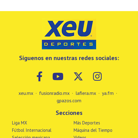
Síguenos en nuestras redes sociales:
xeu.mx
·
fusionradio.mx
·
lafiera.mx
·
ya.fm
·
gpazos.com
Secciones
Liga MX
Más Deportes
Fútbol Internacional
Máquina del Tiempo
Selección mexicana
Videos