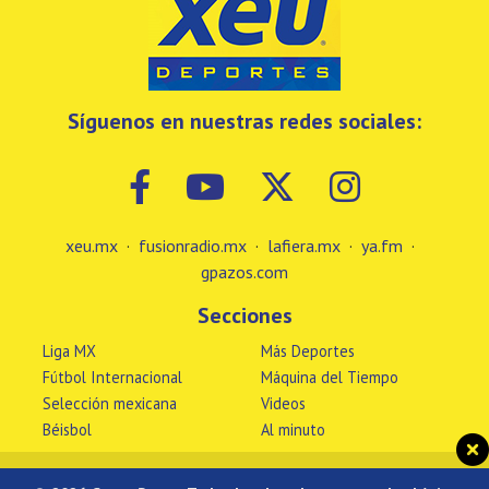
Síguenos en nuestras redes sociales:
xeu.mx
·
fusionradio.mx
·
lafiera.mx
·
ya.fm
·
gpazos.com
Secciones
Liga MX
Más Deportes
Fútbol Internacional
Máquina del Tiempo
Selección mexicana
Videos
Béisbol
Al minuto