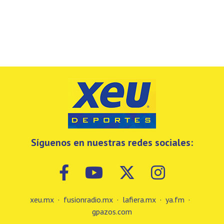
Síguenos en nuestras redes sociales:
xeu.mx
·
fusionradio.mx
·
lafiera.mx
·
ya.fm
·
gpazos.com