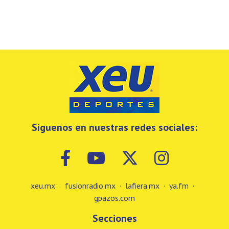
Síguenos en nuestras redes sociales:
xeu.mx
·
fusionradio.mx
·
lafiera.mx
·
ya.fm
·
gpazos.com
Secciones