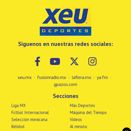
Síguenos en nuestras redes sociales:
xeu.mx
·
fusionradio.mx
·
lafiera.mx
·
ya.fm
·
gpazos.com
Secciones
Liga MX
Más Deportes
Fútbol Internacional
Máquina del Tiempo
Selección mexicana
Videos
Béisbol
Al minuto