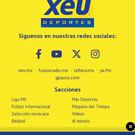
Síguenos en nuestras redes sociales:
xeu.mx
·
fusionradio.mx
·
lafiera.mx
·
ya.fm
·
gpazos.com
Secciones
Liga MX
Más Deportes
Fútbol Internacional
Máquina del Tiempo
Selección mexicana
Videos
Béisbol
Al minuto