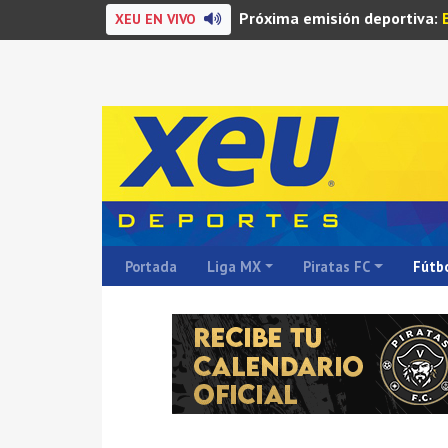
Próxima emisión deportiva:
XEU EN VIVO
Portada
Liga MX
Piratas FC
Fútbo