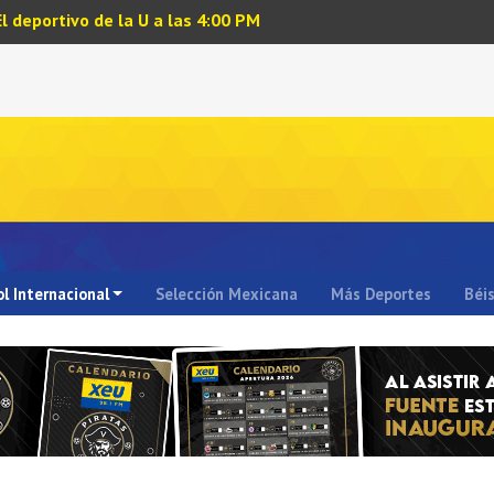
El deportivo de la U a las 4:00 PM
l Internacional
Selección Mexicana
Más Deportes
Béi