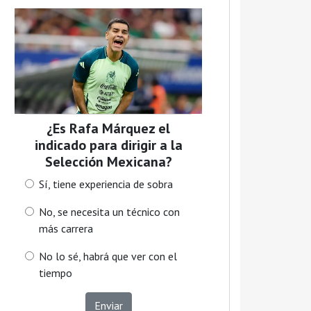
¿Es Rafa Márquez el
indicado para dirigir a la
Selección Mexicana?
Sí, tiene experiencia de sobra
No, se necesita un técnico con
más carrera
No lo sé, habrá que ver con el
tiempo
Enviar