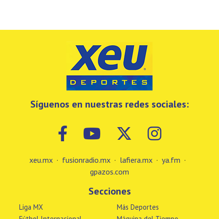
Síguenos en nuestras redes sociales:
xeu.mx
·
fusionradio.mx
·
lafiera.mx
·
ya.fm
·
gpazos.com
Secciones
Liga MX
Más Deportes
Fútbol Internacional
Máquina del Tiempo