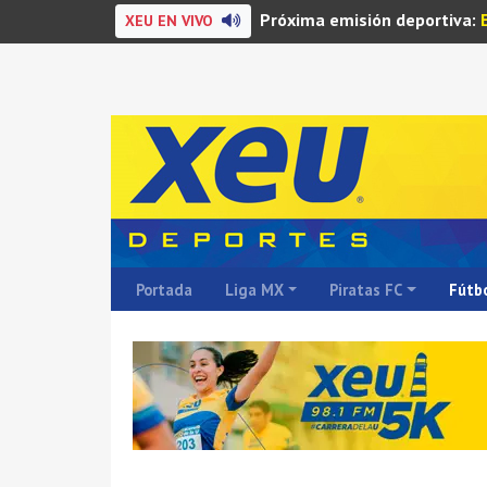
Próxima emisión deportiva:
XEU EN VIVO
Portada
Liga MX
Piratas FC
Fútbo