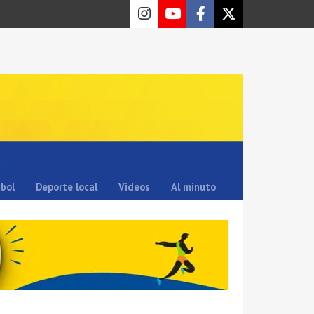
sbol
Deporte local
Videos
Al minuto