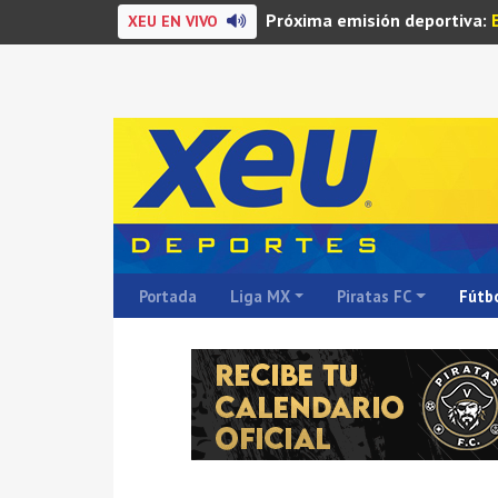
Próxima emisión deportiva:
XEU EN VIVO
Portada
Liga MX
Piratas FC
Fútbo