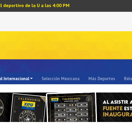
El deportivo de la U a las 4:00 PM
l Internacional
Selección Mexicana
Más Deportes
Béi