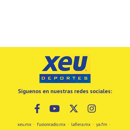
Síguenos en nuestras redes sociales:
xeu.mx
·
fusionradio.mx
·
lafiera.mx
·
ya.fm
·