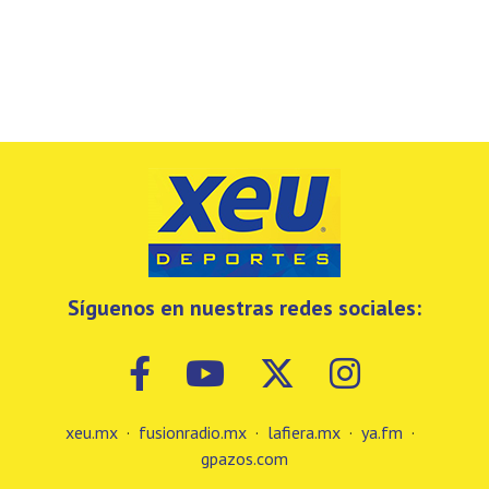
Síguenos en nuestras redes sociales:
xeu.mx
·
fusionradio.mx
·
lafiera.mx
·
ya.fm
·
gpazos.com