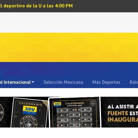
El deportivo de la U a las 4:00 PM
l Internacional
Selección Mexicana
Más Deportes
Béi