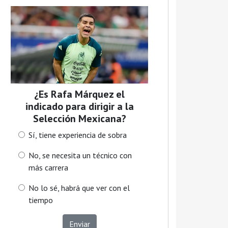
¿Es Rafa Márquez el
indicado para dirigir a la
Selección Mexicana?
Sí, tiene experiencia de sobra
No, se necesita un técnico con
más carrera
No lo sé, habrá que ver con el
tiempo
Enviar