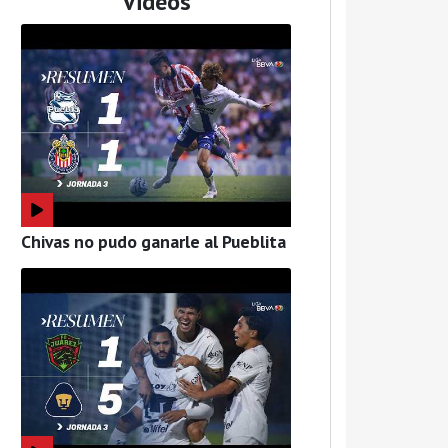
Videos
Chivas no pudo ganarle al Pueblita