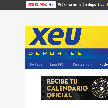
Próxima emisión deportiva:
XEU EN VIVO
Portada
Liga MX
Piratas FC
Fútbo