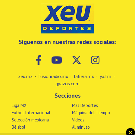
Síguenos en nuestras redes sociales:
xeu.mx
·
fusionradio.mx
·
lafiera.mx
·
ya.fm
·
gpazos.com
Secciones
Liga MX
Más Deportes
Fútbol Internacional
Máquina del Tiempo
Selección mexicana
Videos
Béisbol
Al minuto