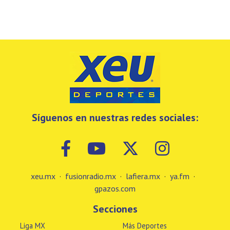
Síguenos en nuestras redes sociales:
xeu.mx
·
fusionradio.mx
·
lafiera.mx
·
ya.fm
·
gpazos.com
Secciones
Liga MX
Más Deportes