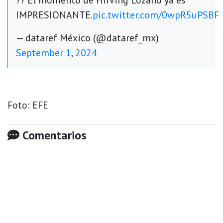
?? El momento de Hirving Lozano ya es
IMPRESIONANTE.
pic.twitter.com/0wpR5uPSBF
— dataref México (@dataref_mx)
September 1, 2024
Foto: EFE
Comentarios