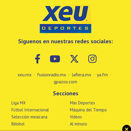
Síguenos en nuestras redes sociales:
xeu.mx
·
fusionradio.mx
·
lafiera.mx
·
ya.fm
·
gpazos.com
Secciones
Liga MX
Más Deportes
Fútbol Internacional
Máquina del Tiempo
Selección mexicana
Videos
Béisbol
Al minuto