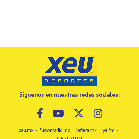
Síguenos en nuestras redes sociales:
xeu.mx
·
fusionradio.mx
·
lafiera.mx
·
ya.fm
·
gpazos.com