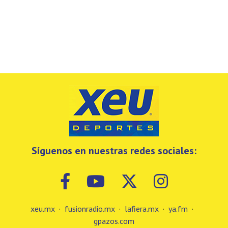
Síguenos en nuestras redes sociales:
xeu.mx
·
fusionradio.mx
·
lafiera.mx
·
ya.fm
·
gpazos.com