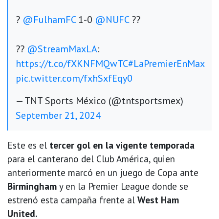
?
@FulhamFC
1-0
@NUFC
??
??
@StreamMaxLA
:
https://t.co/fXKNFMQwTC
#LaPremierEnMax
pic.twitter.com/fxhSxfEqy0
— TNT Sports México (@tntsportsmex)
September 21, 2024
Este es el
tercer gol en la vigente temporada
para el canterano del Club América, quien
anteriormente marcó en un juego de Copa ante
Birmingham
y en la Premier League donde se
estrenó esta campaña frente al
West Ham
United.