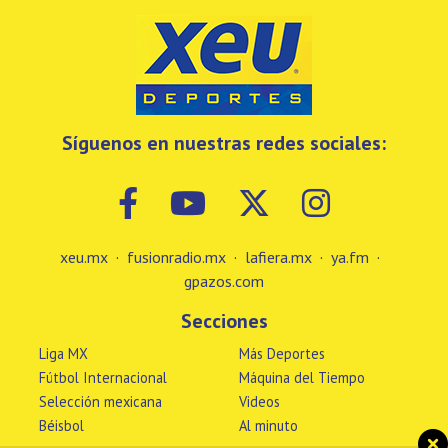
Síguenos en nuestras redes sociales:
xeu.mx
·
fusionradio.mx
·
lafiera.mx
·
ya.fm
·
gpazos.com
Secciones
Liga MX
Más Deportes
Fútbol Internacional
Máquina del Tiempo
Selección mexicana
Videos
Béisbol
Al minuto