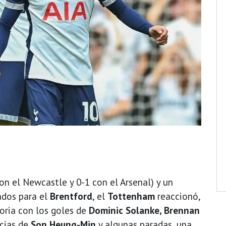
on el Newcastle y 0-1 con el Arsenal) y un
ndos para el
Brentford
, el
Tottenham
reaccionó,
oria con los goles de
Dominic Solanke, Brennan
ncias de
Son Heung-Min
y algunas paradas, una