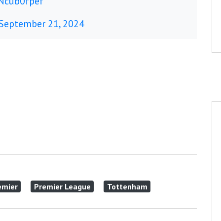
vNcub0fpef
September 21, 2024
emier
Premier League
Tottenham