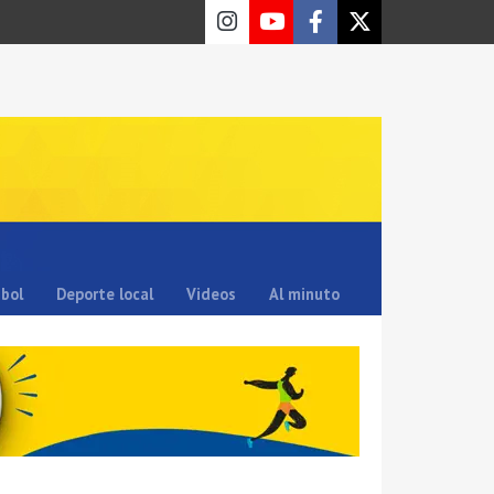
sbol
Deporte local
Videos
Al minuto