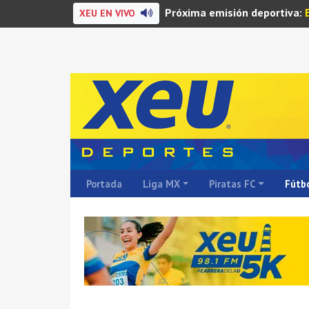
Próxima emisión deportiva:
XEU EN VIVO
Portada
Liga MX
Piratas FC
Fútbo