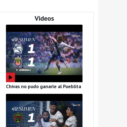
Videos
Chivas no pudo ganarle al Pueblita