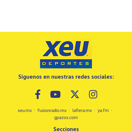
Síguenos en nuestras redes sociales:
xeu.mx
·
fusionradio.mx
·
lafiera.mx
·
ya.fm
·
gpazos.com
Secciones