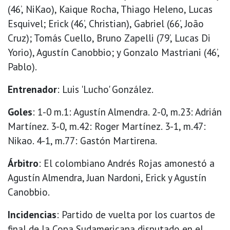
(46’, NiKao), Kaique Rocha, Thiago Heleno, Lucas
Esquivel; Erick (46’, Christian), Gabriel (66’, João
Cruz); Tomás Cuello, Bruno Zapelli (79’, Lucas Di
Yorio), Agustín Canobbio; y Gonzalo Mastriani (46’,
Pablo).
Entrenador
: Luis 'Lucho' González.
Goles
: 1-0 m.1: Agustín Almendra. 2-0, m.23: Adrián
Martínez. 3-0, m.42: Roger Martínez. 3-1, m.47:
Nikao. 4-1, m.77: Gastón Martirena.
Árbitro
: El colombiano Andrés Rojas amonestó a
Agustín Almendra, Juan Nardoni, Erick y Agustín
Canobbio.
Incidencias
: Partido de vuelta por los cuartos de
final de la Copa Sudamericana disputado en el