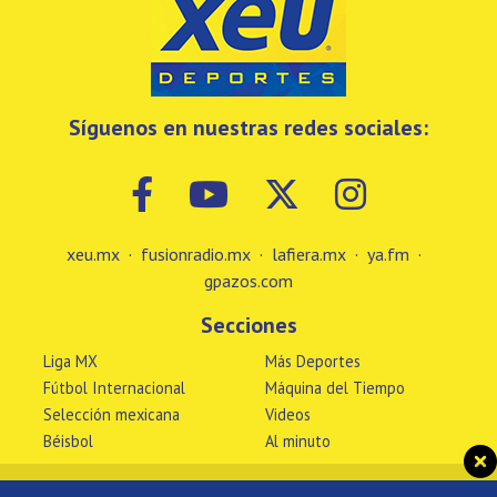
Síguenos en nuestras redes sociales:
xeu.mx
·
fusionradio.mx
·
lafiera.mx
·
ya.fm
·
gpazos.com
Secciones
Liga MX
Más Deportes
Fútbol Internacional
Máquina del Tiempo
Selección mexicana
Videos
Béisbol
Al minuto