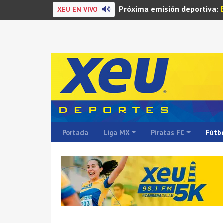
Próxima emisión deportiva:
XEU EN VIVO
Portada
Liga MX
Piratas FC
Fútbo