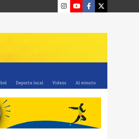
sbol
Deporte local
Videos
Al minuto