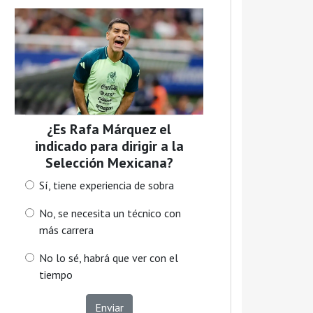
¿Es Rafa Márquez el
indicado para dirigir a la
Selección Mexicana?
Sí, tiene experiencia de sobra
No, se necesita un técnico con
más carrera
No lo sé, habrá que ver con el
tiempo
Enviar