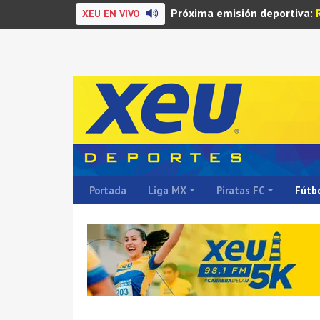
Próxima emisión deportiva:
XEU EN VIVO
Portada
Liga MX
Piratas FC
Fútbo