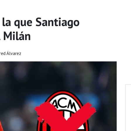
r la que Santiago
l Milán
red Álvarez