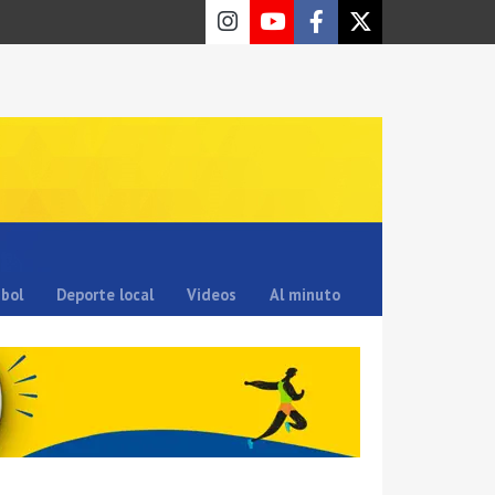
sbol
Deporte local
Videos
Al minuto