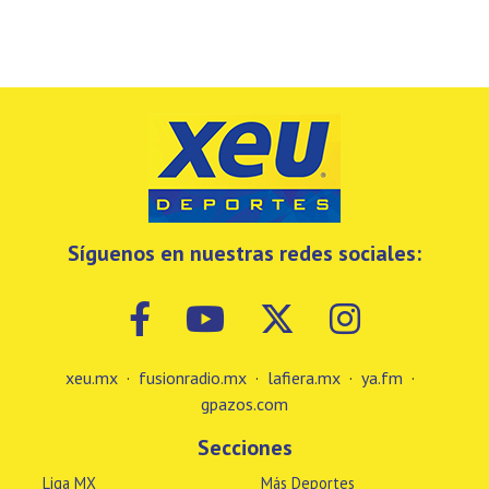
Síguenos en nuestras redes sociales:
xeu.mx
·
fusionradio.mx
·
lafiera.mx
·
ya.fm
·
gpazos.com
Secciones
Liga MX
Más Deportes