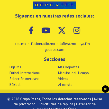
Síguenos en nuestras redes sociales:
xeu.mx
·
fusionradio.mx
·
lafiera.mx
·
ya.fm
·
gpazos.com
Secciones
Liga MX
Más Deportes
Fútbol Internacional
Máquina del Tiempo
Selección mexicana
Videos
Béisbol
Al minuto
© 2026 Grupo Pazos, Todos los derechos reservados |
Aviso
de privacidad
|
Solicitudes de replica
|
Defensor de