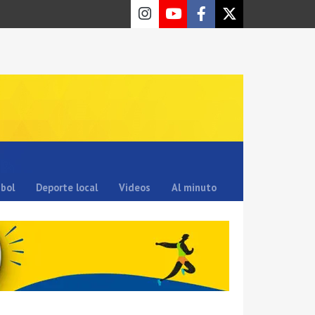
sbol
Deporte local
Videos
Al minuto