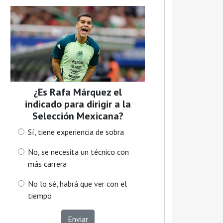
¿Es Rafa Márquez el
indicado para dirigir a la
Selección Mexicana?
Sí, tiene experiencia de sobra
No, se necesita un técnico con
más carrera
No lo sé, habrá que ver con el
tiempo
Enviar