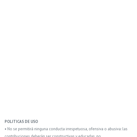
POLITICAS DE USO
• No se permitirá ninguna conducta irrespetuosa, ofensiva o abusiva: las
contribuciones deberán ser constructivas y educadas, no