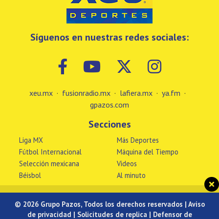
Síguenos en nuestras redes sociales:
xeu.mx
·
fusionradio.mx
·
lafiera.mx
·
ya.fm
·
gpazos.com
Secciones
Liga MX
Más Deportes
Fútbol Internacional
Máquina del Tiempo
Selección mexicana
Videos
Béisbol
Al minuto
© 2026 Grupo Pazos, Todos los derechos reservados |
Aviso
de privacidad
|
Solicitudes de replica
|
Defensor de