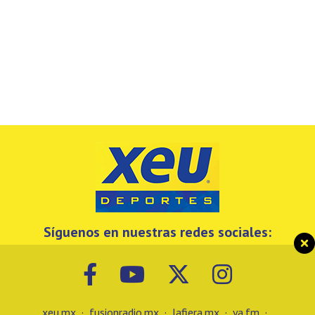
Síguenos en nuestras redes sociales:
xeu.mx
·
fusionradio.mx
·
lafiera.mx
·
ya.fm
·