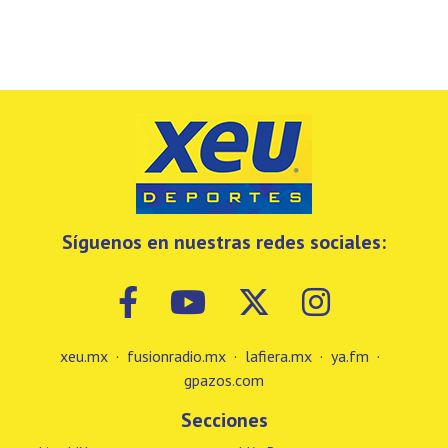
Síguenos en nuestras redes sociales:
xeu.mx
·
fusionradio.mx
·
lafiera.mx
·
ya.fm
·
gpazos.com
Secciones