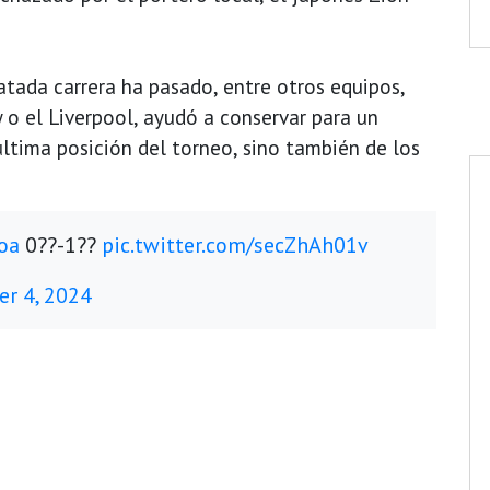
latada carrera ha pasado, entre otros equipos,
y o el Liverpool, ayudó a conservar para un
última posición del torneo, sino también de los
oa
0??-1??
pic.twitter.com/secZhAh01v
r 4, 2024