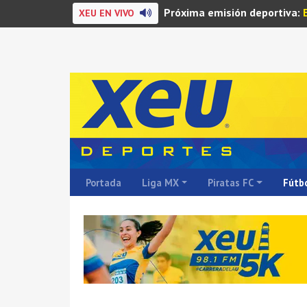
Próxima emisión deportiva:
XEU EN VIVO
Portada
Liga MX
Piratas FC
Fútbo