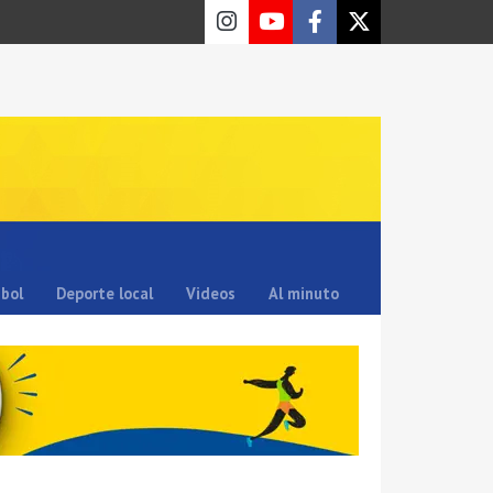
sbol
Deporte local
Videos
Al minuto