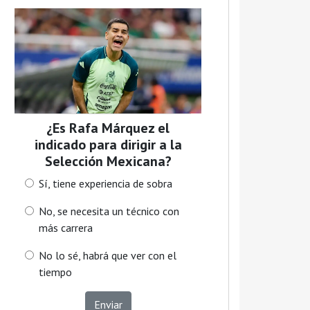
¿Es Rafa Márquez el
indicado para dirigir a la
Selección Mexicana?
Sí, tiene experiencia de sobra
No, se necesita un técnico con
más carrera
No lo sé, habrá que ver con el
tiempo
Enviar