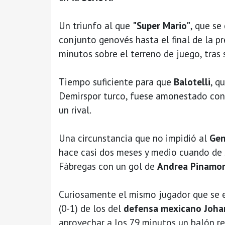
Un triunfo al que
"Super Mario"
, que se
conjunto genovés hasta el final de la p
minutos sobre el terreno de juego, tras 
Tiempo suficiente para que
Balotelli
, q
Demirspor turco, fuese amonestado con 
un rival.
Una circunstancia que no impidió al
Ge
hace casi dos meses y medio cuando de 
Fàbregas con un gol de
Andrea Pinamon
Curiosamente el mismo jugador que se en
(0-1) de los del
defensa mexicano Joha
aprovechar a los 79 minutos un balón re