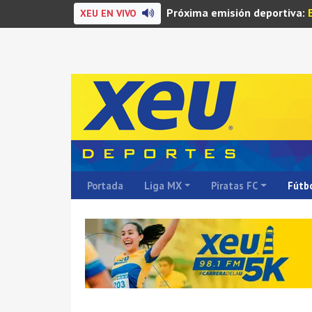
Próxima emisión deportiva:
XEU EN VIVO
Portada
Liga MX
Piratas FC
Fútbo