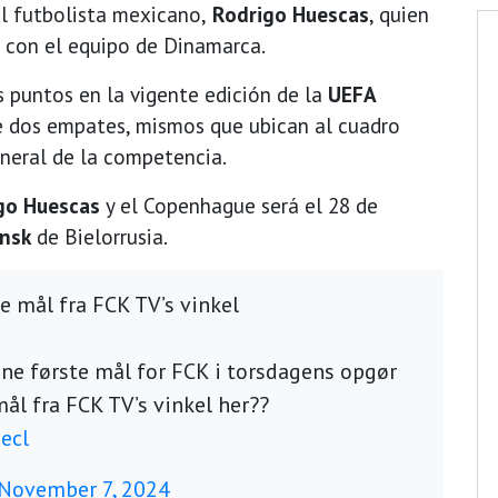
l futbolista mexicano,
Rodrigo Huescas
, quien
s con el equipo de Dinamarca.
s puntos en la vigente edición de la
UEFA
e dos empates, mismos que ubican al cuadro
general de la competencia.
go Huescas
y el Copenhague será el 28 de
nsk
de Bielorrusia.
 mål fra FCK TV’s vinkel
ne første mål for FCK i torsdagens opgør
ål fra FCK TV’s vinkel her??
ecl
November 7, 2024