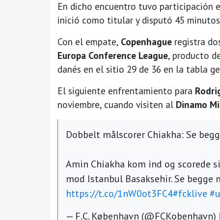
En dicho encuentro tuvo participación e
inició como titular y disputó 45 minuto
Con el empate,
Copenhague
registra do
Europa Conference League
, producto d
danés en el sitio 29 de 36 en la tabla 
El siguiente enfrentamiento para
Rodri
noviembre, cuando visiten al
Dinamo Mi
Dobbelt målscorer Chiakha: Se begge
Amin Chiakha kom ind og scorede si
mod Istanbul Basaksehir. Se begge m
https://t.co/1nW0ot3FC4
#fcklive
#u
— F.C. København (@FCKobenhavn)