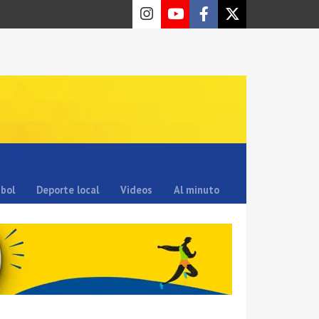
sbol
Deporte local
Videos
Al minuto