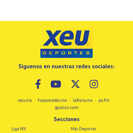
Síguenos en nuestras redes sociales:
xeu.mx
·
fusionradio.mx
·
lafiera.mx
·
ya.fm
·
gpazos.com
Secciones
Liga MX
Más Deportes