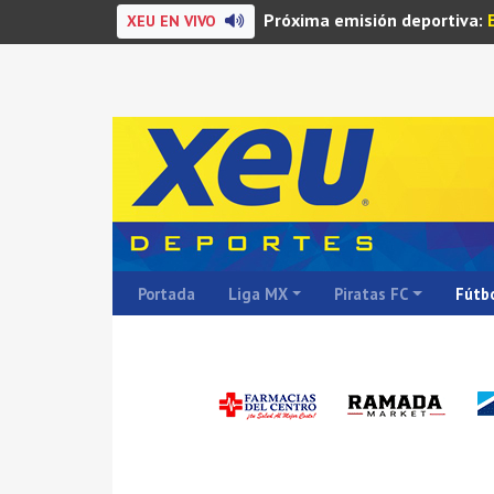
Próxima emisión deportiva:
XEU EN VIVO
Portada
Liga MX
Piratas FC
Fútbo