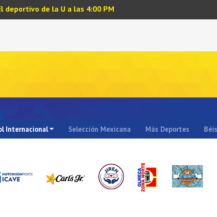
El deportivo de la U a las 4:00 PM
l Internacional
Selección Mexicana
Más Deportes
Béi