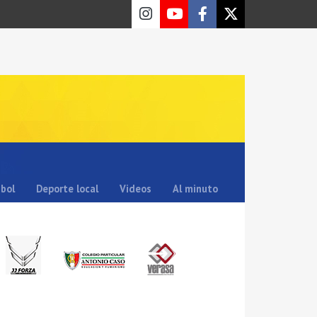
sbol
Deporte local
Videos
Al minuto