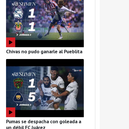
Chivas no pudo ganarle al Pueblita
Pumas se despacha con goleada a
un débil FC Juárez