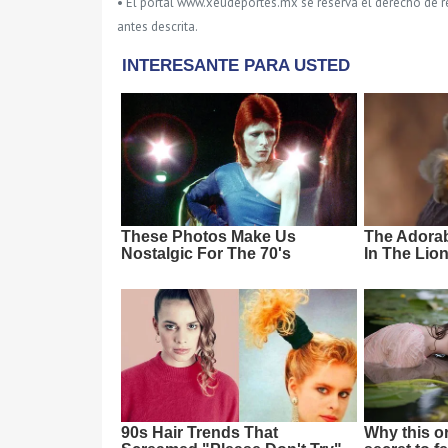
• El portal www.xeudeportes.mx se reserva el derecho de re
antes descrita.