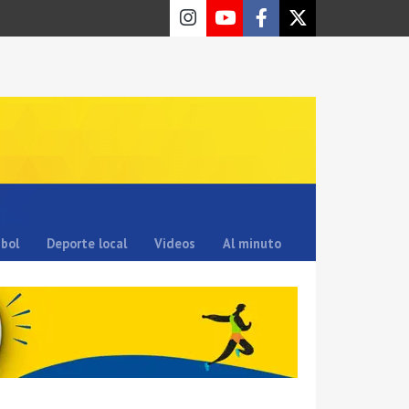
sbol
Deporte local
Videos
Al minuto