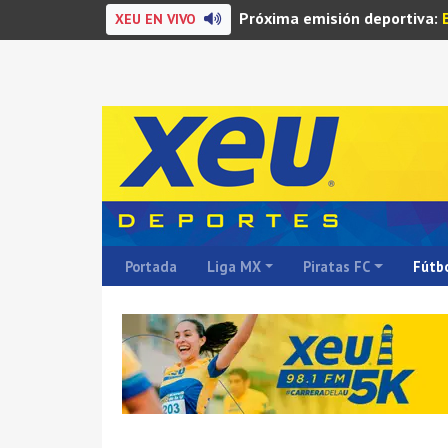
Próxima emisión deportiva:
XEU EN VIVO
Portada
Liga MX
Piratas FC
Fútbo