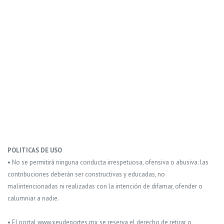
POLITICAS DE USO
• No se permitirá ninguna conducta irrespetuosa, ofensiva o abusiva: las
contribuciones deberán ser constructivas y educadas, no
malintencionadas ni realizadas con la intención de difamar, ofender o
calumniar a nadie.
• El portal www.xeudeportes.mx se reserva el derecho de retirar o