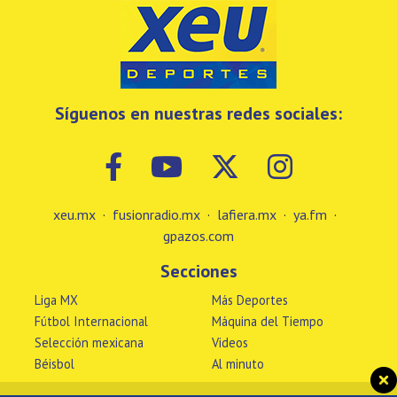
Síguenos en nuestras redes sociales:
xeu.mx
·
fusionradio.mx
·
lafiera.mx
·
ya.fm
·
gpazos.com
Secciones
Liga MX
Más Deportes
Fútbol Internacional
Máquina del Tiempo
Selección mexicana
Videos
Béisbol
Al minuto