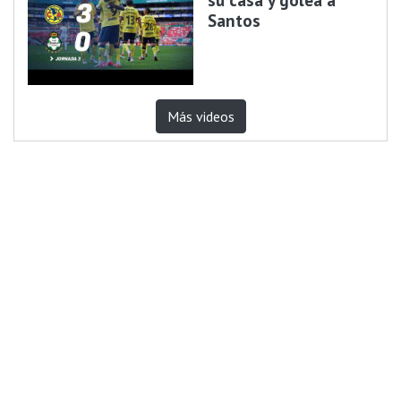
Santos
Más videos