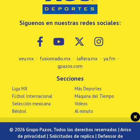
Síguenos en nuestras redes sociales:
xeu.mx
·
fusionradio.mx
·
lafiera.mx
·
ya.fm
·
gpazos.com
Secciones
Liga MX
Más Deportes
Fútbol Internacional
Máquina del Tiempo
Selección mexicana
Videos
Béisbol
Al minuto
© 2026 Grupo Pazos, Todos los derechos reservados |
Aviso
de privacidad
|
Solicitudes de replica
|
Defensor de