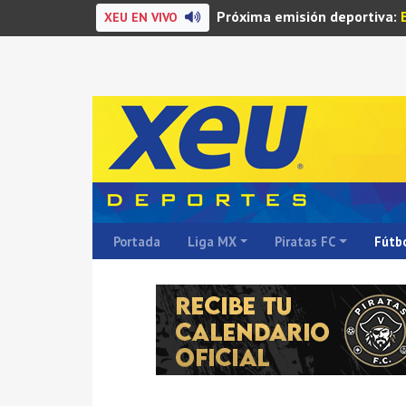
Próxima emisión deportiva:
XEU EN VIVO
Portada
Liga MX
Piratas FC
Fútbo