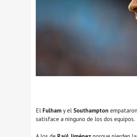
El
Fulham
y el
Southampton
empataron
satisface a ninguno de los dos equipos.
A los de
Raúl Jiménez
porque pierden la