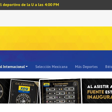
El deportivo de la U a las 4:00 PM
l Internacional
Selección Mexicana
Más Deportes
Béi