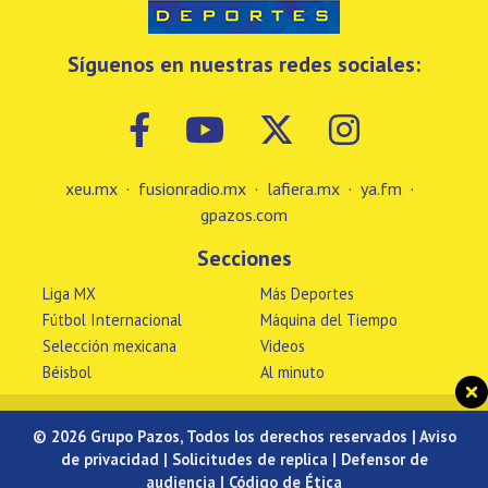
Síguenos en nuestras redes sociales:
xeu.mx
·
fusionradio.mx
·
lafiera.mx
·
ya.fm
·
gpazos.com
Secciones
Liga MX
Más Deportes
Fútbol Internacional
Máquina del Tiempo
Selección mexicana
Videos
Béisbol
Al minuto
© 2026 Grupo Pazos, Todos los derechos reservados |
Aviso
de privacidad
|
Solicitudes de replica
|
Defensor de
audiencia
|
Código de Ética