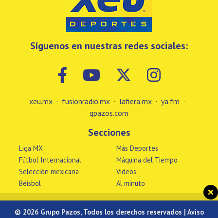
Síguenos en nuestras redes sociales:
xeu.mx
·
fusionradio.mx
·
lafiera.mx
·
ya.fm
·
gpazos.com
Secciones
Liga MX
Más Deportes
Fútbol Internacional
Máquina del Tiempo
Selección mexicana
Videos
Béisbol
Al minuto
© 2026 Grupo Pazos, Todos los derechos reservados |
Aviso