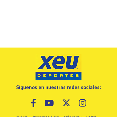
Síguenos en nuestras redes sociales:
xeu.mx
·
fusionradio.mx
·
lafiera.mx
·
ya.fm
·