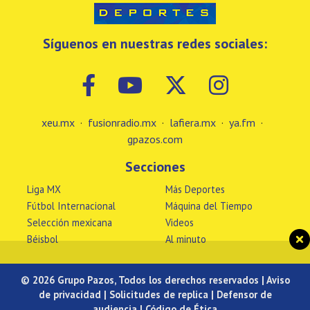
Síguenos en nuestras redes sociales:
xeu.mx
·
fusionradio.mx
·
lafiera.mx
·
ya.fm
·
gpazos.com
Secciones
Liga MX
Más Deportes
Fútbol Internacional
Máquina del Tiempo
Selección mexicana
Videos
Béisbol
Al minuto
© 2026 Grupo Pazos, Todos los derechos reservados |
Aviso
de privacidad
|
Solicitudes de replica
|
Defensor de
audiencia
|
Código de Ética